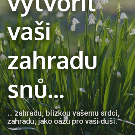
vytvořit
vaši
zahradu
snů...
… zahradu, blízkou vašemu srdci,
zahradu, jako oázu pro vaši duši.