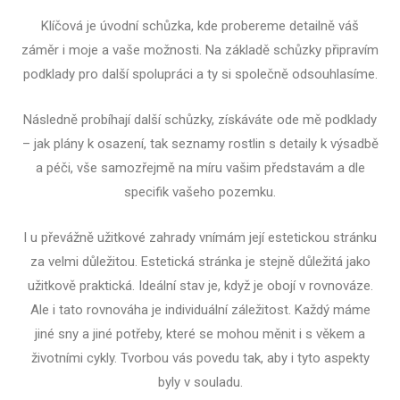
Klíčová je úvodní schůzka, kde probereme detailně váš
záměr i moje a vaše možnosti. Na základě schůzky připravím
podklady pro další spolupráci a ty si společně odsouhlasíme.
Následně probíhají další schůzky, získáváte ode mě podklady
– jak plány k osazení, tak seznamy rostlin s detaily k výsadbě
a péči, vše samozřejmě na míru vašim představám a dle
specifik vašeho pozemku.
I u převážně užitkové zahrady vnímám její estetickou stránku
za velmi důležitou. Estetická stránka je stejně důležitá jako
užitkově praktická. Ideální stav je, když je obojí v rovnováze.
Ale i tato rovnováha je individuální záležitost. Každý máme
jiné sny a jiné potřeby, které se mohou měnit i s věkem a
životními cykly. Tvorbou vás povedu tak, aby i tyto aspekty
byly v souladu.