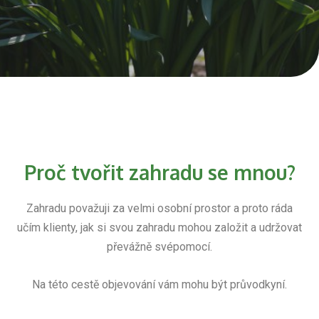
Proč tvořit zahradu se mnou?
Zahradu považuji za velmi osobní prostor a proto ráda
učím klienty, jak si svou zahradu mohou založit a udržovat
převážně svépomocí.
Na této cestě objevování vám mohu být průvodkyní.